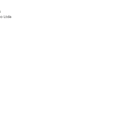
s
io Ltda