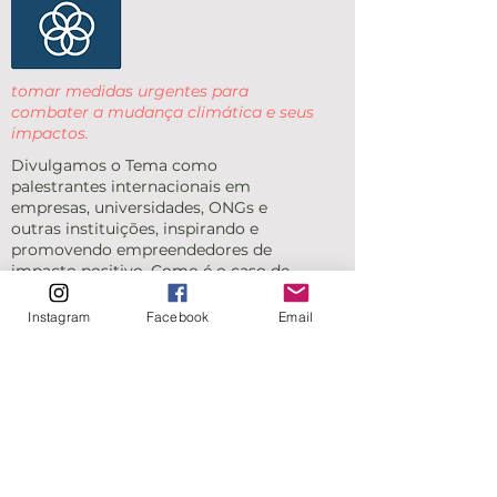
tomar medidas urgentes para
combater a mudança climática e seus
impactos.
Divulgamos o Tema como
palestrantes internacionais em
empresas, universidades, ONGs e
outras instituições, inspirando e
promovendo empreendedores de
impacto positivo. Como é o caso de
nossa participação nos 40 anos do
Centro Cultural São Paulo,
Instagram
Facebook
Email
Participação em Concursos
Internacionais como Beyond Plastic
que retira plásticos dos Oceanos, entre
outros.
Um programa de desenvolvimento
sustentável bem-sucedido só pode ser