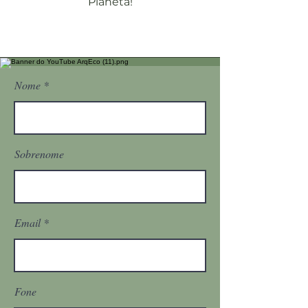
Planeta!
Nome
Sobrenome
Email
Fone