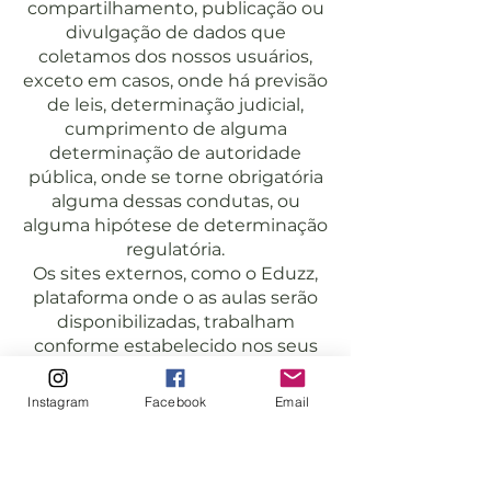
compartilhamento, publicação ou
divulgação de dados que
coletamos dos nossos usuários,
exceto em casos, onde há previsão
de leis, determinação judicial,
cumprimento de alguma
determinação de autoridade
pública, onde se torne obrigatória
alguma dessas condutas, ou
alguma hipótese de determinação
regulatória.
Os sites externos, como o Eduzz,
plataforma onde o as aulas serão
disponibilizadas, trabalham
conforme estabelecido nos seus
próprios termos de uso; por isso,
informamos que não temos
Instagram
Facebook
Email
nenhum poder de caracterizar o
modo como acontece a coleta, o
tratamento e a eliminação dos
dados armazenados pelos sites