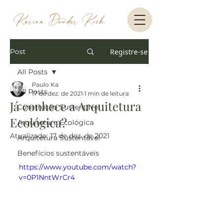
Post
Registre-se
All Posts
Paulo Ka
All Posts
17 de dez. de 2021
1 min de leitura
Já conhece a Arquitetura
Construção Sustentável
Ecológica?
Arquitetura Ecológica
Atualizado:
17 de dez. de 2021
Arquitetura Sustentável
Benefícios sustentáveis
https://www.youtube.com/watch?
v=0P1NntWrCr4