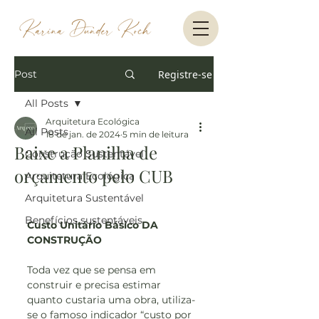
Post
Registre-se
All Posts
Arquitetura Ecológica
All Posts
18 de jan. de 2024
5 min de leitura
Baixe a Planilha de
Construção Sustentável
orçamento pelo CUB
Arquitetura Ecológica
Arquitetura Sustentável
Benefícios sustentáveis
Custo Unitário Básico DA 
CONSTRUÇÃO
Toda vez que se pensa em 
construir e precisa estimar 
quanto custaria uma obra, utiliza-
se o famoso indicador “custo por 