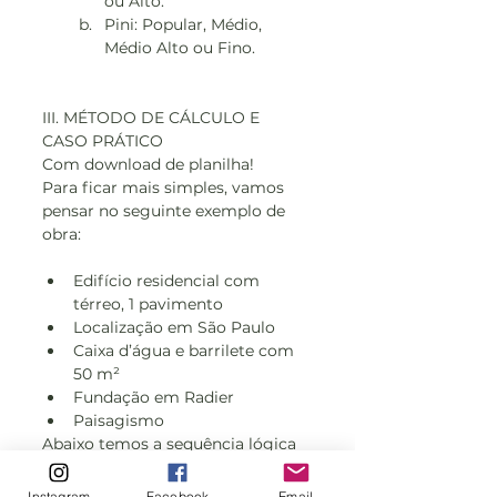
ou Alto.
Pini: Popular, Médio, 
Médio Alto ou Fino.
III. MÉTODO DE CÁLCULO E 
CASO PRÁTICO
Com download de planilha!
Para ficar mais simples, vamos 
pensar no seguinte exemplo de 
obra:
Edifício residencial com 
térreo, 1 pavimento
Localização em São Paulo
Caixa d’água e barrilete com 
50 m²
Fundação em Radier
Paisagismo
Abaixo temos a sequência lógica 
do processo de orçamento 
através de uma fórmula e, em 
Instagram
Facebook
Email