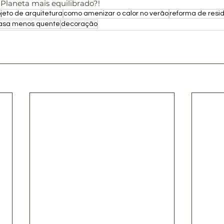
 Planeta mais equilibrado?! 
jeto de arquitetura
como amenizar o calor no verão
reforma de resi
casa menos quente
decoração