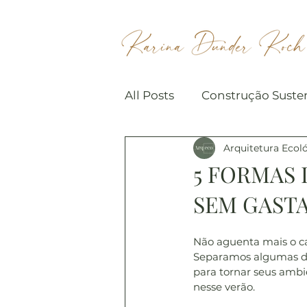
All Posts
Construção Suste
Arquitetura Ecol
Arquitetura Sustentável
5 FORMAS 
SEM GAST
Não aguenta mais o ca
Separamos algumas dic
para tornar seus ambi
nesse verão. 