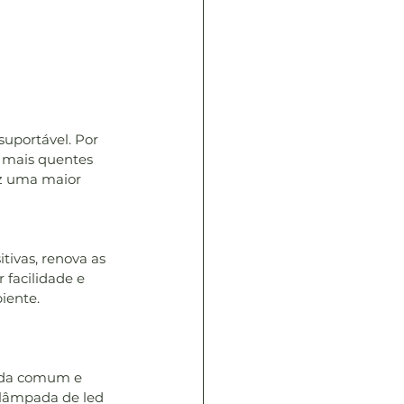
uportável. Por 
 mais quentes 
az uma maior 
tivas, renova as 
 facilidade e 
iente.
ada comum e 
lâmpada de led 