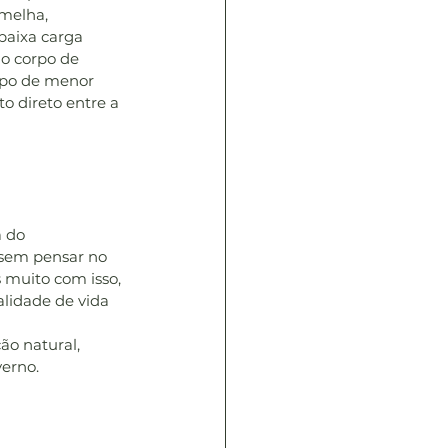
melha, 
aixa carga 
do corpo de 
rpo de menor 
o direto entre a 
 do 
sem pensar no 
muito com isso, 
lidade de vida 
o natural, 
erno. 