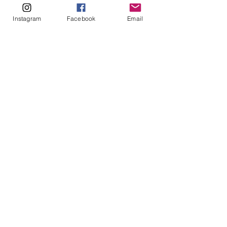
m.br
Instagram
Facebook
Email
No dia da Palestra também 
iremos lançar um Projeto muito 
legal de apoio às ações mundiais 
para alcançar as ODS da Agenda 
de 2030, com Sustentabilidade e 
Inovação! 
Fique ligado nas nossas redes 
para participar!
Endereço Centro CulturaL Rua 
Vergueiro 1000 - São Paulo/SP