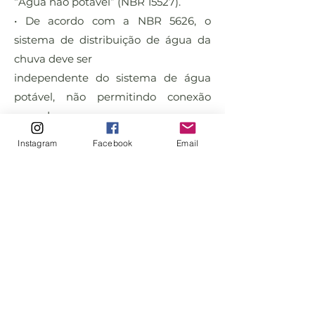
“Água não potável” (NBR 15527).
• De acordo com a NBR 5626, o
sistema de distribuição de água da
chuva deve ser
independente do sistema de água
potável, não permitindo conexão
cruzada.
• Os reservatórios de distribuição de
Instagram
Facebook
Email
água da chuva e de água potável
devem ser separados
(NBR 15527).
• O sistema de bombeamento deve
atender à ABNT NBR 12214.
• Em caso de dúvidas, entre em
contato conosco através dos
telefones e e-mails disponíveis em
nosso site
www.fortlev.com.br
.