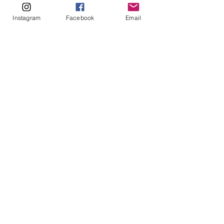
Instagram
Facebook
Email
Anterior
Próxima
Desenvolvido por EcoLovers ❤️ da Arquitetura Ecológica