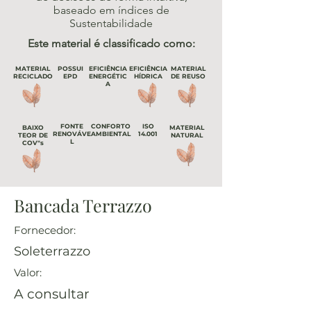
baseado em índices de
Sustentabilidade
Este material é classificado como:
MATERIAL
POSSUI
EFICIÊNCIA
EFICIÊNCIA
MATERIAL
RECICLADO
EPD
ENERGÉTIC
HÍDRICA
DE REUSO
A
FONTE
CONFORTO
ISO
BAIXO
MATERIAL
RENOVÁVE
AMBIENTAL
14.001
TEOR DE
NATURAL
L
COV"s
Bancada Terrazzo
Fornecedor:
Soleterrazzo
Valor:
A consultar