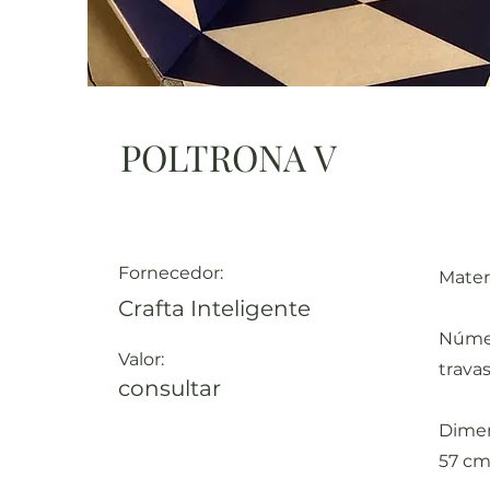
POLTRONA V
Fornecedor:
Materi
Crafta Inteligente
Númer
Valor:
travas
consultar
Dimen
57 cm