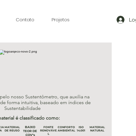
Contato
Projetos
Lo
pelo nosso Sustentômetro, que auxilia na
e forma intuitiva, baseado em índices de
Sustentabilidade
aterial é classificado como:
BAIXO
CIA
MATERIAL
FONTE
CONFORTO
ISO
MATERIAL
A
DE REUSO
RENOVÁVE
AMBIENTAL
14.001
NATURAL
TEOR DE
L
COV"s