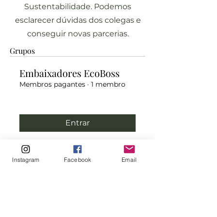
Sustentabilidade. Podemos
esclarecer dúvidas dos colegas e
conseguir novas parcerias.
Grupos
Embaixadores EcoBoss
Membros pagantes
·
1 membro
Entrar
Instagram
Facebook
Email
Networking da Rede
Arquitetura Ecológica
Membros pagantes
·
4 Ecológicos
Entrar