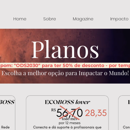
Home
Sobre
Magazine
Impacto
Planos
upom: "ODS2030" para ter 50% de desconto - por tem
Escolha a melhor opção para Impactar o Mundo!