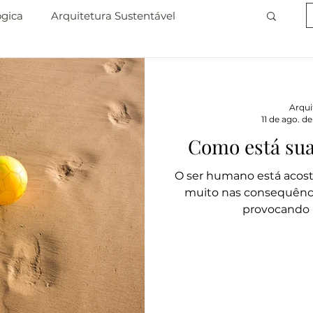
ógica
Arquitetura Sustentável
Arqui
11 de ago. de
Como está sua
O ser humano está acost
muito nas consequênci
provocando n