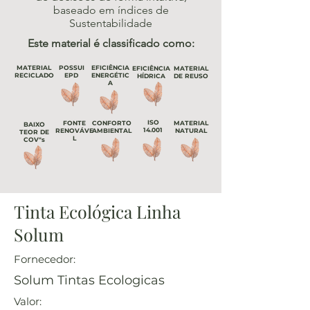
baseado em índices de
Sustentabilidade
Este material é classificado como:
MATERIAL
POSSUI
EFICIÊNCIA
EFICIÊNCIA
MATERIAL
RECICLADO
EPD
ENERGÉTIC
HÍDRICA
DE REUSO
A
ISO
FONTE
CONFORTO
MATERIAL
BAIXO
14.001
RENOVÁVE
AMBIENTAL
NATURAL
TEOR DE
L
COV"s
Tinta Ecológica Linha
Solum
Fornecedor:
Solum Tintas Ecologicas
Valor: