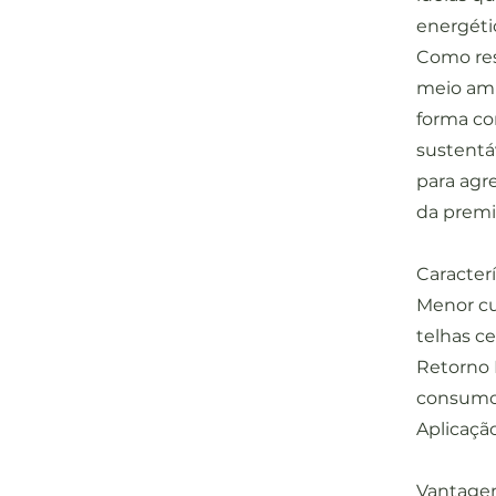
energéti
Como resu
meio amb
forma co
sustentá
para agr
da premi
Caracter
Menor c
telhas c
Retorno 
consumo 
Aplicação
Vantagen