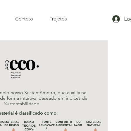
Contato
Projetos
Lo
pelo nosso Sustentômetro, que auxilia na
e forma intuitiva, baseado em índices de
Sustentabilidade
aterial é classificado como:
BAIXO
CIA
MATERIAL
FONTE
CONFORTO
ISO
MATERIAL
A
DE REUSO
RENOVÁVE
AMBIENTAL
14.001
NATURAL
TEOR DE
L
COV"s