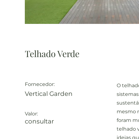
Telhado Verde
Fornecedor:
O telhad
Vertical Garden
sistemas
sustentáv
mesmo n
Valor:
foram mu
consultar
telhado 
ideias q