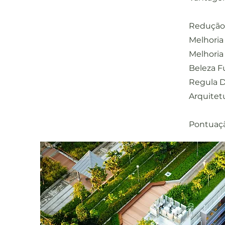
Redução d
Melhoria 
Melhoria 
Beleza Fu
Regula D
Arquitetu
Pontuaçã