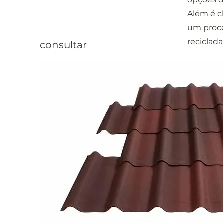
Além é c
um proce
reciclad
consultar