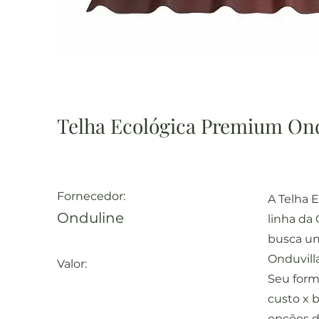
Telha Ecológica Premium Ond
Fornecedor:
A Telha 
Onduline
linha da
busca um
Onduvill
Valor:
Seu form
custo x 
opções 