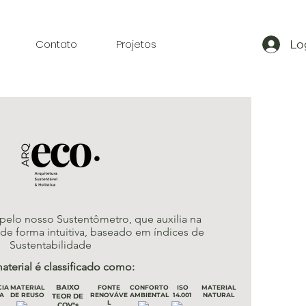
Contato
Projetos
Lo
pelo nosso Sustentômetro, que auxilia na
e forma intuitiva, baseado em índices de
Sustentabilidade
aterial é classificado como:
BAIXO
CIA
MATERIAL
FONTE
CONFORTO
ISO
MATERIAL
A
DE REUSO
RENOVÁVE
AMBIENTAL
14.001
NATURAL
TEOR DE
L
COV"s