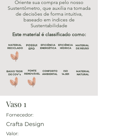
Oriente sua compra pelo nosso
Sustentômetro, que auxilia na tomada
de decisões de forma intuitiva,
baseado em índices de
Sustentabilidade
Este material é classificado como:
MATERIAL
POSSUI
EFICIÊNCIA
EFICIÊNCIA
MATERIAL
RECICLADO
ENERGÉTICA
HÍDRICA
EPD
DE REUSO
FONTE
CONFORTO
ISO
BAIXO TEOR
MATERIAL
RENOVÁVEL
AMBIENTAL
14.001
DE COV"s
NATURAL
Vaso 1
Fornecedor:
Crafta Design
Valor: