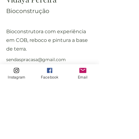
Bioconstrução
Bioconstrutora com experiência
em COB, reboco e pintura a base
de terra.
sendaspracasa@gmail.com
Instagram
Facebook
Email
Desenvolvido por EcoLovers ❤️ da Arquitetura Ecológica
- 2021© Todos os direitos reservados 🌎
contato.arquiteturaecologica@gmail.com
São Caetano do Sul - São Paulo, SP