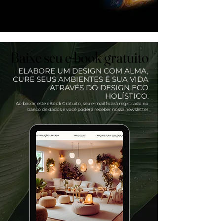
Baixe seu e-book gratuito
Baixe seu e-book gratuito
ELABORE UM DESIGN COM ALMA,
CURE SEUS AMBIENTES E SUA VIDA
ATRAVÉS DO DESIGN ECO
HOLÍSTICO
.
Ao baixar este eBook Gratuito, seu e-mail ficará registrado no
banco de dados e você poderá receber nossa newsletter