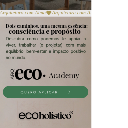
Arquitetura com Alma
Dois caminhos, uma mesma essência:
Dois caminhos, uma mesma essência:
consciência e propósito
consciência e propósito
Descubra como podemos te apoiar a
viver, trabalhar (e projetar) com mais
equilíbrio, bem-estar e impacto positivo
no mundo.
Academy
QUERO APLICAR