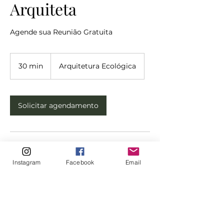
Arquiteta
Agende sua Reunião Gratuita
30 min
3
Arquitetura Ecológica
0
m
i
n
Solicitar agendamento
Informações de contato
Instagram
Facebook
Email
Av. Goiás - Santo Antônio, São Caetano
do Sul - SP, Brasil