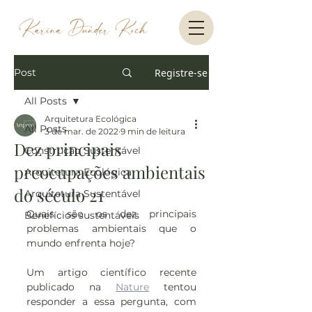
Post
Registre-se
All Posts
Arquitetura Ecológica
All Posts
3 de mar. de 2022
9 min de leitura
Dez principais
Construção Sustentável
preocupações ambientais
Arquitetura Ecológica
do século 21
Arquitetura Sustentável
Quais são os dez principais 
Benefícios sustentáveis
problemas ambientais que o 
mundo enfrenta hoje?
Um artigo científico recente 
publicado na 
Nature
 tentou 
responder a essa pergunta, com 