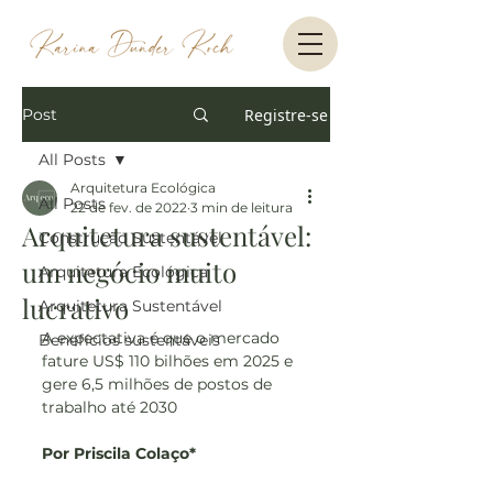
Post
Registre-se
All Posts
Arquitetura Ecológica
All Posts
22 de fev. de 2022
3 min de leitura
Arquitetura sustentável:
Construção Sustentável
um negócio muito
Arquitetura Ecológica
lucrativo
Arquitetura Sustentável
A expectativa é que o mercado 
Benefícios sustentáveis
fature US$ 110 bilhões em 2025 e 
gere 6,5 milhões de postos de 
trabalho até 2030
Por Priscila Colaço*